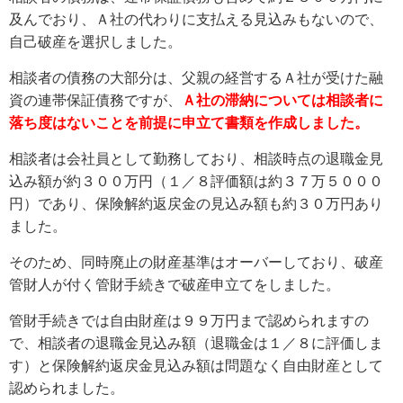
及んでおり、Ａ社の代わりに支払える見込みもないので、
自己破産を選択しました。
相談者の債務の大部分は、父親の経営するＡ社が受けた融
資の連帯保証債務ですが、
Ａ社の滞納については相談者に
落ち度はないことを前提に申立て書類を作成しました。
相談者は会社員として勤務しており、相談時点の退職金見
込み額が約３００万円（１／８評価額は約３７万５０００
円）であり、保険解約返戻金の見込み額も約３０万円あり
ました。
そのため、同時廃止の財産基準はオーバーしており、破産
管財人が付く管財手続きで破産申立てをしました。
管財手続きでは自由財産は９９万円まで認められますの
で、相談者の退職金見込み額（退職金は１／８に評価しま
す）と保険解約返戻金見込み額は問題なく自由財産として
認められました。