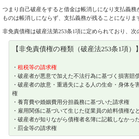
つまり自己破産をすると借金は帳消しになり支払義務
ものは帳消しにならず、支払義務が残ることになりま
非免責債権は破産法第253条1項に定められており、
【非免責債権の種類（破産法253条1項）
・
租税等の請求権
・破産者が悪意で加えた不法行為に基づく損害賠
・破産者の故意・重過失による人の生命・身体を
権
・養育費や婚姻費用分担義務に基づいた請求権
・雇用関係に基づいて生じた従業員の給料債権な
・破産者が知りながら債権者名簿に記載しなかっ
・罰金等の請求権