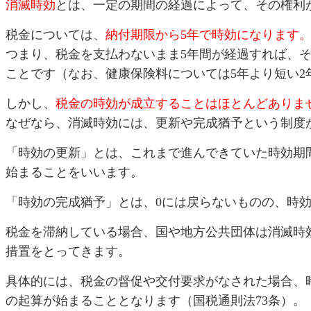
消滅時効
とは、一定の期間の経過によって、その権利
税金については、
納付期限から5年で時効になります
つまり、税金を支払わないまま5年間が経過すれば、
ことです（なお、健康保険料については5年より短い2
しかし、
税金の時効が成立することはほとんどありま
なぜなら、消滅時効には、更新や完成猶予という制度
「時効の更新」とは、これまで進んできていた時効期
始まることをいいます。
「時効の完成猶予」とは、0には戻らないものの、時
税金を滞納している場合、国や地方公共団体は消滅時
措置をとってきます。
具体的には、税金の督促や交付要求がなされた場合、
の起算が始まることとなります（国税通則法73条）。