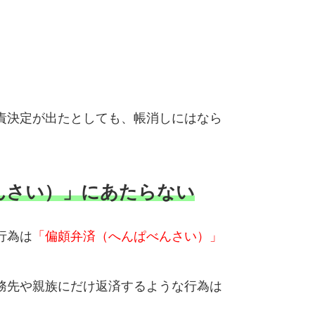
責決定が出たとしても、帳消しにはなら
んさい）」にあたらない
行為は
「偏頗弁済（へんぱべんさい）」
務先や親族にだけ返済するような行為は