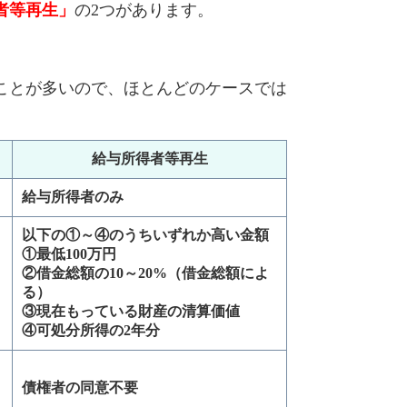
者等再生」
の2つがあります。
ことが多いので、ほとんどのケースでは
給与所得者等再生
給与所得者のみ
以下の①～④のうちいずれか高い金額
①最低100万円
②借金総額の10～20%（借金総額によ
る）
③現在もっている財産の清算価値
④可処分所得の2年分
債権者の同意不要