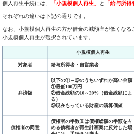
個人再生手続には、
「小規模個人再生」
と
「給与所得
それぞれの違いは下記の通りです。
なお、小規模個人再生の方が借金の減額率が低くなる
小規模個人再生が選択されています。
小規模個人再生
対象者
給与所得者・自営業者
以下の①～③のうちいずれか高い金額
①最低100万円
弁済額
②借金総額の10～20%（借金総額によ
る）
③現在もっている財産の清算価値
債権者の半数又は債権総額の半額を占
債権者の同意
める債権者が再生計画案に反対した場
合には、手続きは廃止