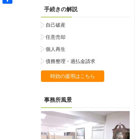
共
手続きの解説
有
自己破産
任意売却
個人再生
債務整理・過払金請求
時効の援用はこちら
事務所風景