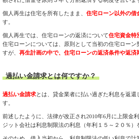
額された借金を原則３年で分割返済する制度を言いま
個人再生は住宅を所有したまま、
住宅ローン以外の借
す。
個人再生では、住宅ローンの返済について
住宅資金特
住宅ローンについては、原則として当初の住宅ローン
すが、
再生計画の中で、住宅ローンの返済条件や返済
過払い金請求とは何ですか？
過払い金請求
とは、貸金業者に払い過ぎた利息を返還
す。
前述したように、法律が改正され2010年6月に上限
ジット会社は利息制限法の利息（年利１５～２０％）
そのため、借入当初から、利息制限法の低い利息で計