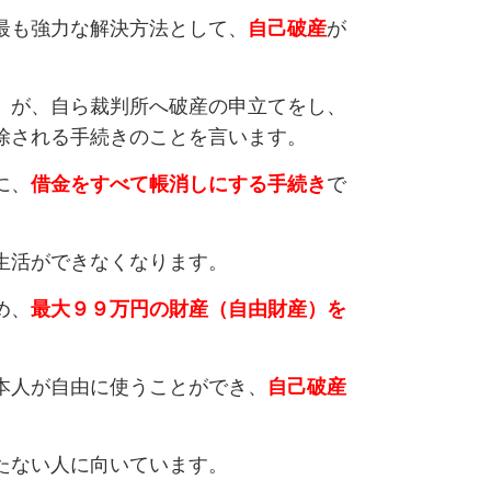
最も強力な解決方法として、
自己破産
が
）が、自ら裁判所へ破産の申立てをし、
除される手続きのことを言います。
に、
借金をすべて帳消しにする手続き
で
生活ができなくなります。
め、
最大９９万円の財産（自由財産）を
本人が自由に使うことができ、
自己破産
たない人に向いています。